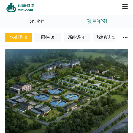
项目案例
合作伙伴
HOME
)
水处理(4)
园林(3)
新能源(4)
代建咨询(5)
新闻动态
工程案例
合作伙伴
人才招聘
项目案例
社会招聘
关于我们
校园招聘
公司简介
发展历程