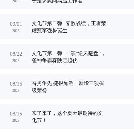
子走访慰问高温工作者
2023
文化节第二弹 | 零败战绩，王者荣
09/01
耀冠军强势诞生
2023
文化节第一弹 | 上演“逆风翻盘”，
08/22
雀神争霸赛跌宕起伏
2023
奋勇争先 捷报如潮｜新增三项省
08/16
级荣誉
2023
来了来了，这个夏天最期待的文
08/15
化节！
2023