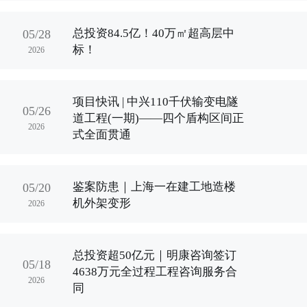
总投资84.5亿！40万㎡超高层中
05/28
标！
2026
项目快讯 | 中兴110千伏输变电隧
05/26
道工程(一期)——四个盾构区间正
2026
式全面贯通
鉴案防患｜上海一在建工地造楼
05/20
机外架变形
2026
总投资超50亿元｜明康咨询签订
05/18
4638万元全过程工程咨询服务合
2026
同