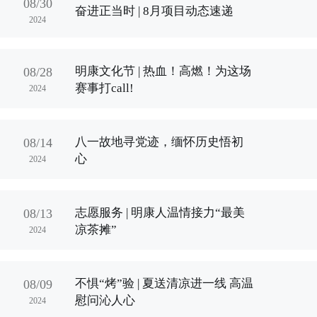
08/30
奋进正当时 | 8月项目动态速递
2024
明康文化节 | 热血！高燃！为这场
08/28
赛事打call!
2024
八一故地寻党迹，缅怀历史悟初
08/14
心
2024
志愿服务 | 明康人温情接力“最美
08/13
凉茶摊”
2024
不惧“烤”验 | 夏送清凉进一线 高温
08/09
慰问沁人心
2024