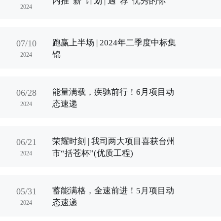
内推“薪”计划 | 遇“荐”优秀的你
2024
跑赢上半场 | 2024年二季度中标集
07/10
锦
2024
能量满载，疾驰前行！6月项目动
06/28
态速递
2024
荣耀时刻 | 我司两大项目喜获台州
06/21
市“括苍杯”(优质工程)
2024
蓄能满格，全速前进！5月项目动
05/31
态速递
2024