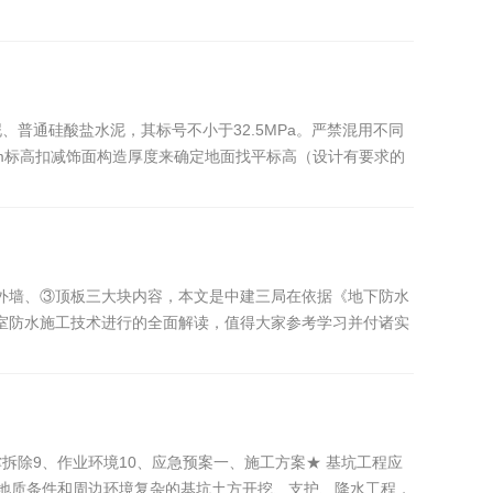
重点建设、政府投资及国有投资项目进行全过程工程咨询试点
普通硅酸盐水泥，其标号不小于32.5MPa。严禁混用不同
00m标高扣减饰面构造厚度来确定地面找平标高（设计有要求的
外墙、③顶板三大块内容，本文是中建三局在依据《地下防水
室防水施工技术进行的全面解读，值得大家参考学习并付诸实
拆除9、作业环境10、应急预案一、施工方案★ 基坑工程应
但地质条件和周边环境复杂的基坑土方开挖、支护、降水工程，