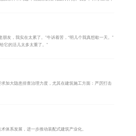
老朋友，我实在太累了。”牛诉着苦，“明儿个我真想歇一天。”
给它的活儿太多太重了。”
报要求加大隐患排查治理力度，尤其在建筑施工方面：严厉打击
技术体系发展，进一步推动装配式建筑产业化。