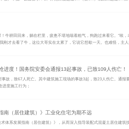
31号）
深！牛耕田回来，躺在栏里，疲惫不堪地喘着粗气，狗跑过来看它。“唉，
，我刚才去看了牛，这位大哥实在太累了，它说它想歇一天。也难怪，主人
、抢进度！国务院安委会通报13起事故，已致109人伤亡！
典型事故，致67人死亡。其中建筑施工现场的事故3起，致23人伤亡。通
抢进度施工行为；
展指南（居住建筑）》工业化住宅为期不远
筑技术体系发展指南（居住建筑）》，从而深入指导装配式混凝土居住建筑