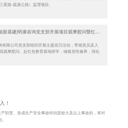
三星路-疏港公路）监理项目。
党建引领强担当 实干赋能新基建|明康咨询党支部开展项目观摩慰问暨红色研学主题党日活动
咨询有限公司党支部组织开展主题党日活动，带领党员及入
线观摩慰问、赴红色教育基地研学，锤炼党性修养，强化
禁入！
生产职责、造成生产安全事故特别是较大及以上事故的，将对
任。