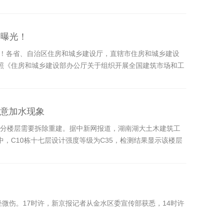
被曝光！
戒！各省、自治区住房和城乡建设厅，直辖市住房和城乡建设
照《住房和城乡建设部办公厅关于组织开展全国建筑市场和工
分省（区、市）开展了全国建筑市场和工程质量安全监督执法检
随意加水现象
部分楼层需要拆除重建。据中新网报道，湖南湖大土木建筑工
，C10栋十七层设计强度等级为C35，检测结果显示该楼层
轻微伤。17时许，新京报记者从金水区委宣传部获悉，14时许