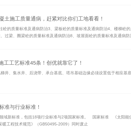
项混凝土施工质量通病，赶紧对比你们工地看看！
柱砼的质量标准及通病防治3、梁板砼的质量标准及通病防治4、楼梯砼的
柱、过梁、圈梁砼的质量标准及通病防治8、坡屋面砼的质量标准及通病防
治12、砼的成品保护
装施工工艺标准45条！创优就靠它了！
的电梯井、集水井、后浇带、承台基底、塔吊基础边缘必须设置低于相应基
家标准与行业标准！
领域新标准，包括18项行业标准与2项国家标准。 国家标准 《太阳能供热
暖工程技术规范》（GB50495-2009）同时废止