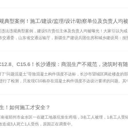
违规典型案例！施工/建设/监理/设计/勘察单位及负责人均
5起违法违规典型案例，建设5方责任主体及负责人均被曝光！大家引以为
市交通委，山东省交通运输厅，新疆生产建设兵团住房和城乡建设局：按
〔2019〕282号）安排，2019年9月，住房和城乡建设部组织对部
如下：
仅C12.8、C15.6！长沙通报：商混生产不规范，浇筑时有
用了“问题混凝土”导致混凝土构件强度不达标，长沙市望城区两处楼盘的
进行了检测，只发现C10栋存在混凝土构件强度不达设计要求的问题。其中
又发生！如何施工才安全？
，河南省郑州市金水区一在建工地基坑发生坍塌，3名工人被埋，1名工人受
故造成3人死亡1人受伤，原因正在调查中。