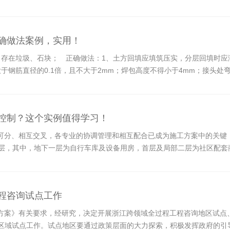
正确做法案例，实用！
存在垃圾、石块； 正确做法：1、土方回填应填筑压实，分层回填时应满足
于钢筋直径的0.1倍，且不大于2mm；焊包高度不得小于4mm；接头处
程控制？这个实例值得学习！
可分、相互交叉，各专业的协调管理和相互配合已成为施工方案中的关键
层，其中，地下一层为自行车库及设备用房，首层及局部二层为社区配套商
专业间综合管线施工复杂、施工组织难度大等特点，特对机电系统各专业
现场图片，旨在与大家交流探讨。
工程咨询试点工作
方案》有关要求，经研究，决定开展浙江跨领域全过程工程咨询地区试点
进行区域试点工作。试点地区要通过政策层面的大力探索，积极发挥政府的