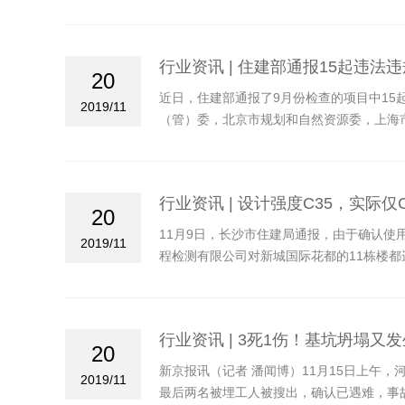
行业资讯 | 住建部通报15起违法
20
近日，住建部通报了9月份检查的项目中1
2019/11
（管）委，北京市规划和自然资源委，上海
程质量安全监督执法检查的通知》（建办质函
查，现将检查发现的违法违规典型案例通报
行业资讯 | 设计强度C35，实际
20
11月9日，长沙市住建局通报，由于确认使
2019/11
程检测有限公司对新城国际花都的11栋楼都
多处轴墙强度等级仅为C12.8、C15.6。
行业资讯 | 3死1伤！基坑坍塌
20
新京报讯（记者 潘闻博）11月15日上午
2019/11
最后两名被埋工人被搜出，确认已遇难，事