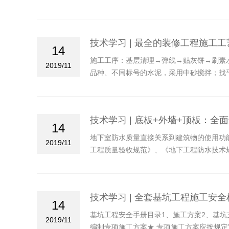
询服务体系健康发展的制度环境，原则上选
的设区市或县（市、区）。
技术学习 | 最全的装修工程施工
14
施工工序：基层清理→弹线→贴灰饼→刷素水
2019/11
品种、不同标号的水泥，采用中砂搅拌；找平
按设计要求确定），并在四周墙脚弹线；水泥
技术学习 | 底板+外墙+顶板：
14
地下室防水质量直接关系到建筑物的使用功
2019/11
工程质量验收规范》、《地下工程防水技术
践，共同提升工程质量。
技术学习 | 全套基坑工程施工安
14
基坑工程安全手册目录1、施工方案2、基坑
2019/11
编制专项施工方案★ 专项施工方案应按规定