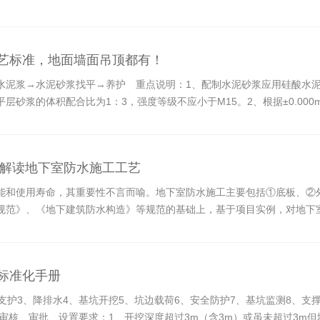
取试点积极性高、工作创新意识强，并能够在辖区内选取3个及以上项目
工艺标准，地面墙面吊顶都有！
泥浆→水泥砂浆找平→养护 重点说明：1、配制水泥砂浆应用硅酸水泥、
层砂浆的体积配合比为1：3，强度等级不应小于M15。2、根据±0.0
砂浆找平层的厚度不应小于20mm。
全面解读地下室防水施工工艺
能和使用寿命，其重要性不言而喻。地下室防水施工主要包括①底板、②
规范》、《地下建筑防水构造》等规范的基础上，基于项目实例，对地下
全标准化手册
支护3、降排水4、基坑开挖5、坑边载荷6、安全防护7、基坑监测8、支撑
审核、审批 设置要求：1、开挖深度超过3m（含3m）或虽未超过3m