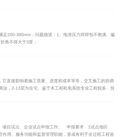
200-300mm；问题描述：1、电渣压力焊焊包不饱满、偏
弯折角不得大于3度；
，它直接影响着施工质量、进度和成本等等，交叉施工的协调
业，2-13层为住宅。鉴于本工程机电系统专业工程较多、技
工程的协调管理及配合服务的任务进行分解。下面就分享一下
、项目试点、企业试点申报工作。 申报要求 1试点地区
引导作用、服务功能和监督管理职能，形成有利于全过程工程咨